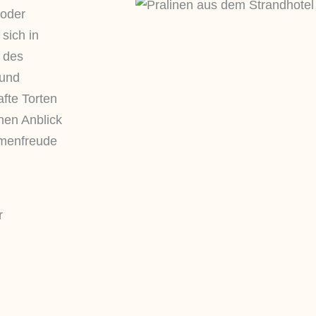
 oder
sich in
 des
 und
afte Torten
nen Anblick
umenfreude