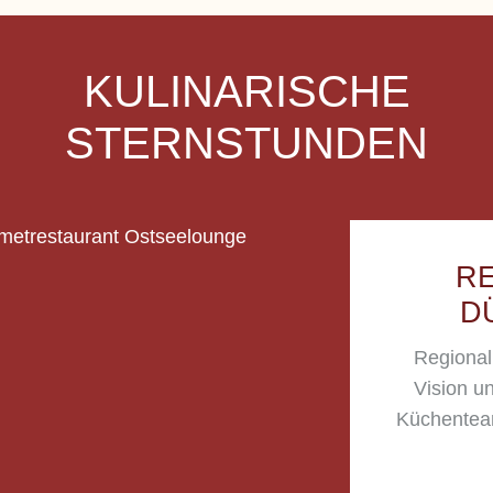
KULINARISCHE
STERNSTUNDEN
R
D
Regional.
Vision u
Küchentea