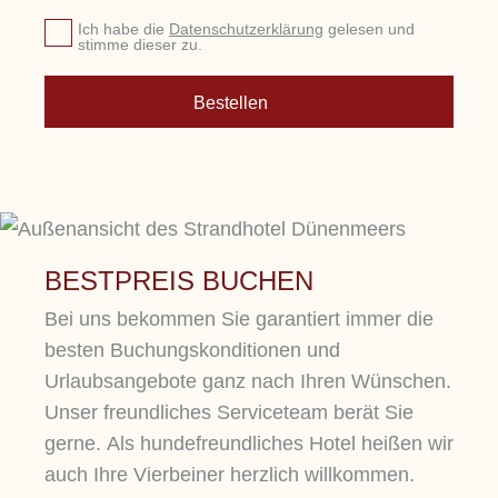
Sie sich von Schokoladen- und
ab
be
Ich habe die
Datenschutzerklärung
gelesen und
Weintasting verführen, genießen
Le
stimme dieser zu.
Sie 25 Minuten pure SPA-
pe
Mehr erfahren
Wohlfühlzeit und lassen Sie den
in
Bestellen
Mehr erfahren
Tag bei einem exquisiten 3-Gang-
Wo
Gourmetdinner in festlicher
Atmosphäre ausklingen.
Entspannung, Genuss und
Meerblick vereinen sich zu
BESTPREIS BUCHEN
besonderen Adventsmomenten
Bei uns bekommen Sie garantiert immer die
besten Buchungskonditionen und
Urlaubsangebote ganz nach Ihren Wünschen.
Mehr erfahren
Unser freundliches Serviceteam berät Sie
gerne. Als hundefreundliches Hotel heißen wir
auch Ihre Vierbeiner herzlich willkommen.