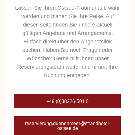
URLAUBSANGEBOTE
Lassen Sie Ihren Ostsee-Traumurlaub wahr
werden und planen Sie Ihre Reise. Auf
VOLLER WELLNESS
dieser Seite finden Sie unsere aktuell
UND
gültigen Angebote und Arrangements.
Einfach direkt über den Angebotslink
ERHOLUNGSSPASS
buchen. Haben Sie noch Fragen oder
Verwöhnen Sie sich mit wohltuenden
Wünsche? Gerne hilft Ihnen unser
Wellness-Treatments in unserem Spa.
Reservierungsteam weiter und nimmt Ihre
Versäumen Sie nicht den wunderbaren
Buchung entgegen.
Sonnenaufgang am Meer. Vor allem: Stärken
Sie Ihre Gelassenheit und Achtsamkeit, Ihre
+49 (0)38226-501 0
Fitness und Gesundheit mit ganzheitlichen
Spa-, Wellness-, Yoga- und Kulinarik-
Programmen.
reservierung.duenenmeer@strandhotel-
ostsee.de