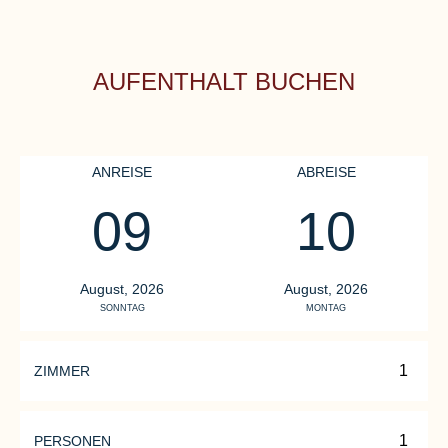
AUFENTHALT BUCHEN
ANREISE
ABREISE
09
10
R
D
RESTAURANT
August, 2026
August, 2026
SONNTAG
MONTAG
Re
KAMINLOUNGE
Vi
Ein Rückzugsort für Genießer und
Kü
ZIMMER
Entdecker. Heimat für Weinkenner.
Br
Freuen Sie sich auf kulinarische
PERSONEN