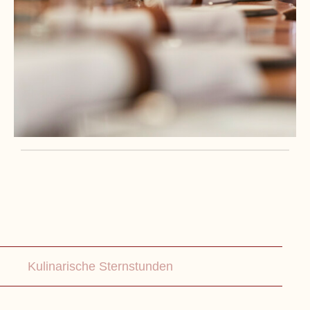
Mehr erfahren
M
Kulinarische Sternstunden