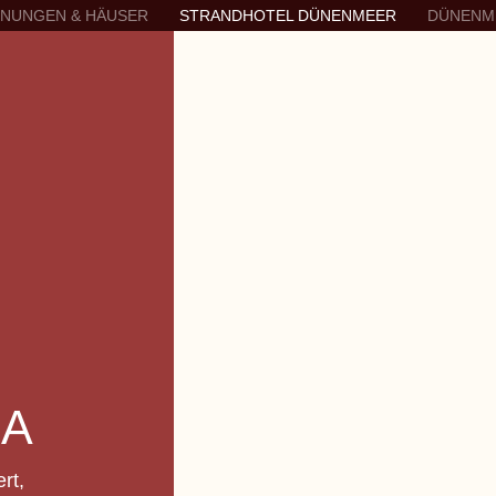
HNUNGEN & HÄUSER
STRANDHOTEL DÜNENMEER
DÜNENM
GA
rt,