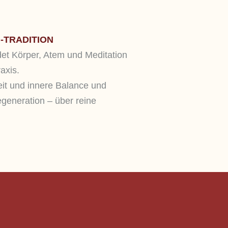
-TRADITION
det Körper, Atem und Meditation
axis.
rheit und innere Balance und
egeneration – über reine