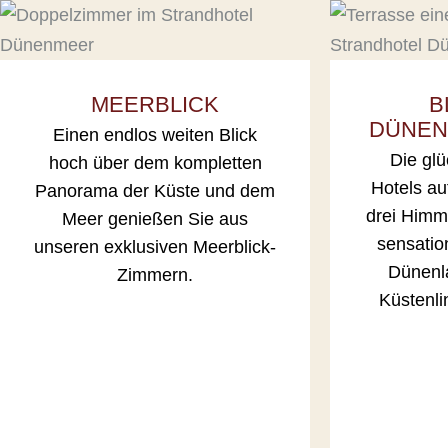
MEERBLICK
B
DÜNEN
Einen endlos weiten Blick
Die glü
hoch über dem kompletten
Hotels au
Panorama der Küste und dem
drei Himm
Meer genießen Sie aus
sensation
unseren exklusiven Meerblick-
Dünenla
Zimmern.
Küstenli