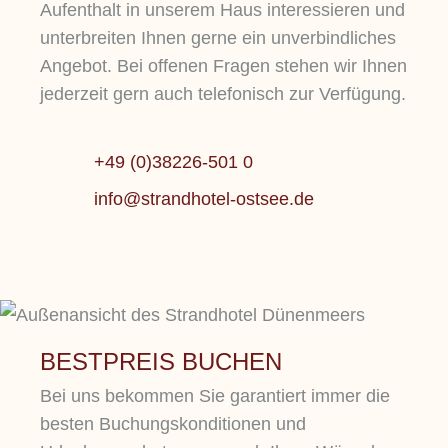
Aufenthalt in unserem Haus interessieren und
unterbreiten Ihnen gerne ein unverbindliches
Angebot. Bei offenen Fragen stehen wir Ihnen
DEMO TEASER
D
jederzeit gern auch telefonisch zur Verfügung.
Sit magna in mollit esse mollit ut sit
Si
DEMO TEASER
DEMO
fugiat do amet id ullamco nisi dolor
fu
+49 (0)38226-501 0
adipisicing non adipisicing cillum
ad
Mehr erfahren
M
info@strandhotel-ostsee.de
cillum incididunt et ipsum tempor id
ci
qui aliquip reprehenderit cupidatat
qu
commodo id ut aute adipisicing.
co
Lorem ipsum dolor sit amet, consetetur
sadipscing elitr, sed diam nonumy eirmod
tempor invidunt ut labore et dolore magna
Mehr erfahren
BESTPREIS BUCHEN
aliquyam erat, sed .
Bei uns bekommen Sie garantiert immer die
besten Buchungskonditionen und