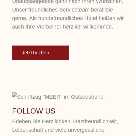
Urlaubsangebote ganz nach Ihren Wünschen.
Unser freundliches Serviceteam berät Sie
gerne. Als hundefreundliches Hotel heißen wir
auch Ihre Vierbeiner herzlich willkommen.
Lorem ipsum dolor sit amet, consetetur
sadipscing elitr, sed diam nonumy eirmod
tempor.
Jetzt buchen
FOLLOW US
Erleben Sie Herzlichkeit, Gastfreundlichkeit,
Leidenschaft und viele unvergessliche