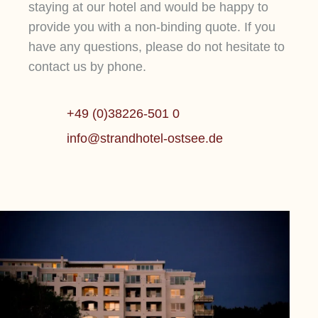
staying at our hotel and would be happy to
provide you with a non-binding quote. If you
have any questions, please do not hesitate to
DEMO TEASER
D
contact us by phone.
Sit magna in mollit esse mollit ut sit
Si
DEMO TEASER
DEMO
fugiat do amet id ullamco nisi dolor
fu
+49 (0)38226-501 0
adipisicing non adipisicing cillum
ad
Mehr erfahren
M
info@strandhotel-ostsee.de
cillum incididunt et ipsum tempor id
ci
qui aliquip reprehenderit cupidatat
qu
commodo id ut aute adipisicing.
co
Lorem ipsum dolor sit amet, consetetur
sadipscing elitr, sed diam nonumy eirmod
tempor invidunt ut labore et dolore magna
Mehr erfahren
aliquyam erat, sed .