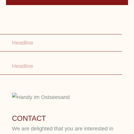
Lorem ipsum dolor sit amet, consetetur
sadipscing elitr, sed diam nonumy eirmod
Headline
tempor.
Headline
CONTACT
We are delighted that you are interested in