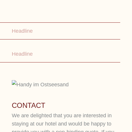
Lorem ipsum dolor sit amet, consetetur
sadipscing elitr, sed diam nonumy eirmod
Headline
tempor.
Headline
CONTACT
We are delighted that you are interested in
staying at our hotel and would be happy to
provide you with a non-binding quote. If you