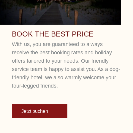
Lorem ipsum dolor sit amet, consetetur
sadipscing elitr, sed diam nonumy eirmod
tempor.
BOOK THE BEST PRICE
With us, you are guaranteed to always
receive the best booking rates and holiday
offers tailored to your needs. Our friendly
service team is happy to assist you. As a dog-
friendly hotel, we also warmly welcome your
four-legged friends.
Jetzt buchen