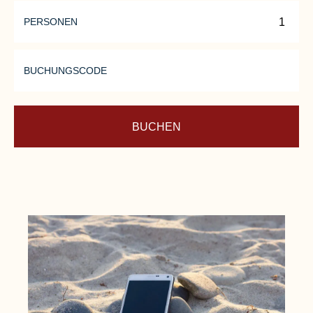
connoisseurs.
PERSONEN
Look forward to culinary delights
and exquisite wines in a relaxed
atmosphere.
BUCHUNGSCODE
BUCHEN
Mehr erfahren