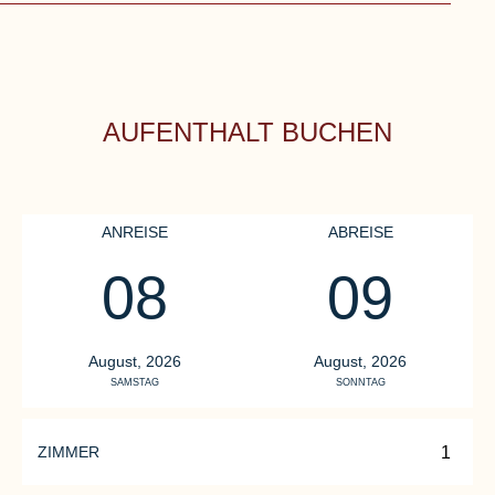
AUFENTHALT BUCHEN
ANREISE
ABREISE
08
09
R
D
RESTAURANT
August, 2026
August, 2026
SAMSTAG
SONNTAG
Re
KAMINLOUNGE
th
A retreat for connoisseurs and
ki
ZIMMER
explorers. A home for wine
Br