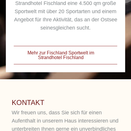
Strandhotel Fischland eine 4.500 qm große
Frühstück an Ihrem Lieblingsplatz, genießen
Sportwelt mit über 20 Sportarten und einem
Sie abends Ihre Verwöhn-Pension, Ihr
Angebot für Ihre Aktivität, das an der Ostsee
Gourmet-Menü oder Ihr À-la-carte-Gericht mit
seinesgleichen sucht.
Blick auf Düne, Meer und Sonnenuntergang.
Mehr zur Fischland Sportwelt im
Strandhotel Fischland
KONTAKT
Wir freuen uns, dass Sie sich für einen
Aufenthalt in unserem Haus interessieren und
unterbreiten Ihnen gerne ein unverbindliches